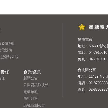
廠
彰濱電廠
環發電機組
地址：
50741 
發電設備
電話：
04-7910010
網型儲能系統
傳真：04-7910012
台北辦公室
會責任
企業資訊
地址：
11492 
責任
新聞公告
電話：
02-8798238
公開資訊觀測站
傳真：02-8798238
電業年報
簡明月報
環境監測報告