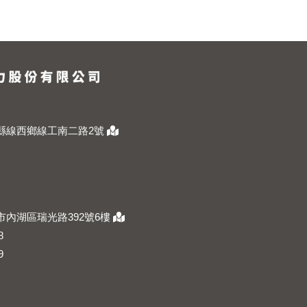
彰化縣線西鄉線工南二路2號
台北市內湖區瑞光路392號6樓
8
9